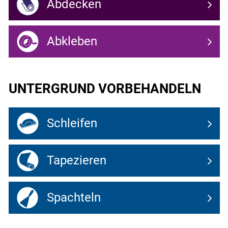
Abdecken
Abkleben
UNTERGRUND VORBEHANDELN
Schleifen
Tapezieren
Spachteln