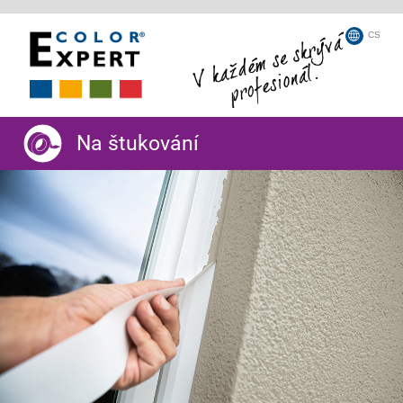
CS
Na štukování