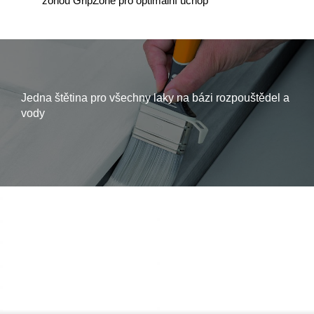
zónou GripZone pro optimální úchop
Jedna štětina pro všechny laky na bázi rozpouštědel a
vody